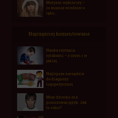
Mutyzm wybiórczy –
co musisz wiedzieć o
lęku...
Najczęściej komentowane
Nauka czytania
sylabami – z czym i w
jakiej...
Najlepsze narzędzia
do diagnozy
logopedycznej
Moje dziecko ma
pionizować język. Jak
to robić?