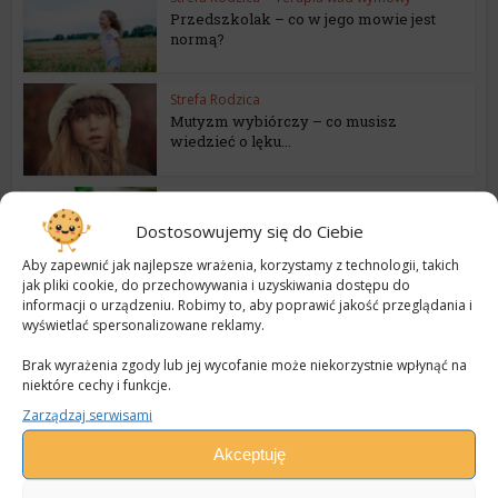
Przedszkolak – co w jego mowie jest
normą?
Strefa Rodzica
Mutyzm wybiórczy – co musisz
wiedzieć o lęku...
Strefa Rodzica
KROKODYL U DENTYSTY – sprawdź 5
Dostosowujemy się do Ciebie
propozycji zabaw...
Aby zapewnić jak najlepsze wrażenia, korzystamy z technologii, takich
jak pliki cookie, do przechowywania i uzyskiwania dostępu do
informacji o urządzeniu. Robimy to, aby poprawić jakość przeglądania i
Strefa Rodzica
wyświetlać spersonalizowane reklamy.
Jak wspierać rozwój mowy u
przedszkolaka? 4 pomysły
Brak wyrażenia zgody lub jej wycofanie może niekorzystnie wpłynąć na
niektóre cechy i funkcje.
Strefa Rodzica
Zarządzaj serwisami
Dziecko nie mówi. Czy „rozgada się” w
przedszkolu...
Akceptuję