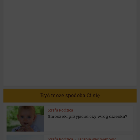
Być może spodoba Ci się
Strefa Rodzica
Smoczek: przyjaciel czy wróg dziecka?
Strefa Rodzica
•
Terapia wad wymowy