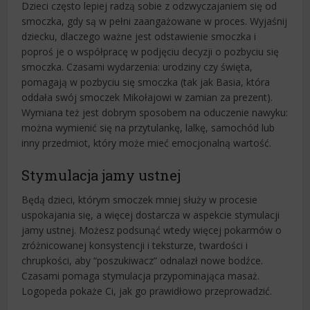
Dzieci często lepiej radzą sobie z odzwyczajaniem się od
smoczka, gdy są w pełni zaangażowane w proces. Wyjaśnij
dziecku, dlaczego ważne jest odstawienie smoczka i
poproś je o współpracę w podjęciu decyzji o pozbyciu się
smoczka. Czasami wydarzenia: urodziny czy święta,
pomagają w pozbyciu się smoczka (tak jak Basia, która
oddała swój smoczek Mikołajowi w zamian za prezent).
Wymiana też jest dobrym sposobem na oduczenie nawyku:
można wymienić się na przytulankę, lalkę, samochód lub
inny przedmiot, który może mieć emocjonalną wartość.
Stymulacja jamy ustnej
Będą dzieci, którym smoczek mniej służy w procesie
uspokajania się, a więcej dostarcza w aspekcie stymulacji
jamy ustnej. Możesz podsunąć wtedy więcej pokarmów o
zróżnicowanej konsystencji i teksturze, twardości i
chrupkości, aby “poszukiwacz” odnalazł nowe bodźce.
Czasami pomaga stymulacja przypominająca masaż.
Logopeda pokaże Ci, jak go prawidłowo przeprowadzić.