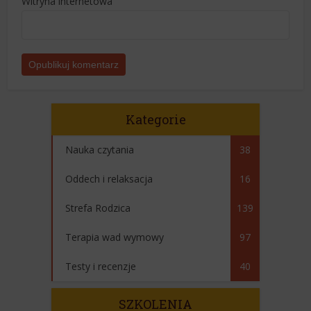
Witryna internetowa
Kategorie
Nauka czytania
38
Oddech i relaksacja
16
Strefa Rodzica
139
Terapia wad wymowy
97
Testy i recenzje
40
SZKOLENIA