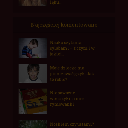
lęku...
Najczęściej komentowane
Nauka czytania
sylabami – z czym i w
jakiej...
Moje dziecko ma
pionizować język. Jak
to robić?
Niepoważne
wierszyki i inne
rymowanki
Noskiem czy ustami?