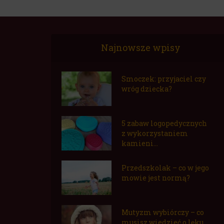
Najnowsze wpisy
Smoczek: przyjaciel czy
wróg dziecka?
5 zabaw logopedycznych
z wykorzystaniem
kamieni...
Przedszkolak – co w jego
mowie jest normą?
Mutyzm wybiórczy – co
musisz wiedzieć o lęku...