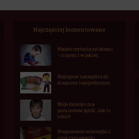
Najczęściej komentowane
Nauka czytania sylabami
– z czym i w jakiej...
Najlepsze narzędzia do
diagnozy logopedycznej
Moje dziecko ma
pionizować język. Jak to
robić?
Niepoważne wierszyki i
inne rymowanki