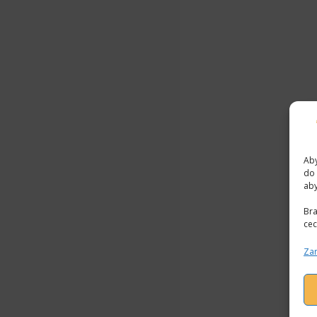
Aby
do 
aby
Bra
cec
Zar