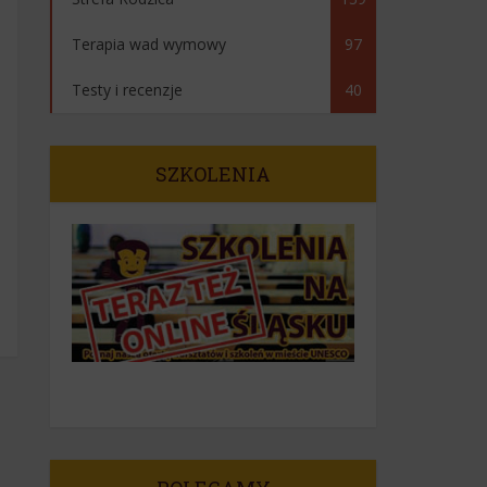
Terapia wad wymowy
97
Testy i recenzje
40
SZKOLENIA