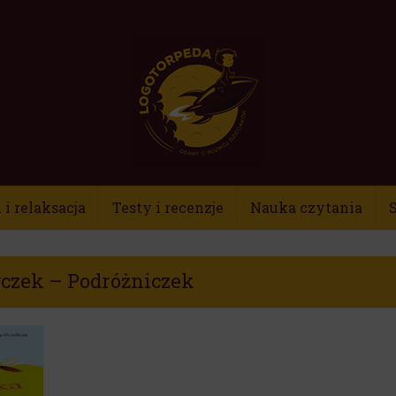
i relaksacja
Testy i recenzje
Nauka czytania
S
yczek – Podróżniczek