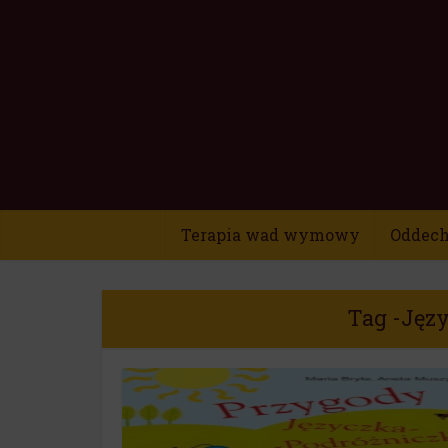
Terapia wad wymowy
Oddech 
Tag -Jęz