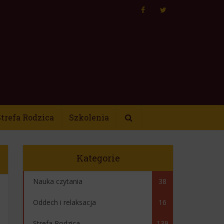
trefa Rodzica
Szkolenia
Kategorie
Nauka czytania
38
Oddech i relaksacja
16
Strefa Rodzica
139