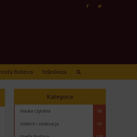
trefa Rodzica
Szkolenia
Kategorie
Nauka czytania
38
Oddech i relaksacja
16
Strefa Rodzica
139