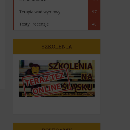
Terapia wad wymowy
97
Testy i recenzje
40
SZKOLENIA