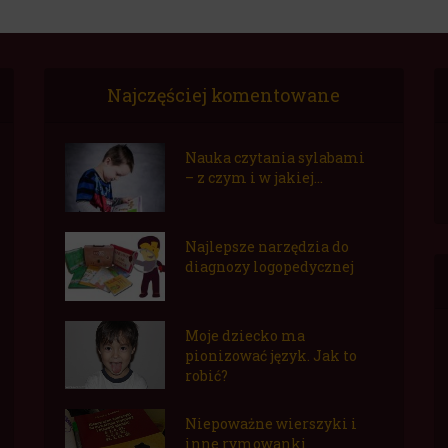
Najczęściej komentowane
Nauka czytania sylabami
– z czym i w jakiej...
Najlepsze narzędzia do
diagnozy logopedycznej
Moje dziecko ma
pionizować język. Jak to
robić?
Niepoważne wierszyki i
inne rymowanki