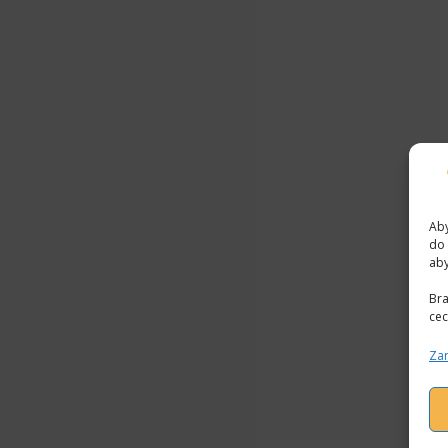
Aby
do 
aby
Bra
cec
Zar