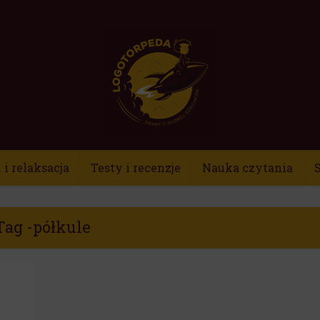
i relaksacja
Testy i recenzje
Nauka czytania
S
Tag -półkule