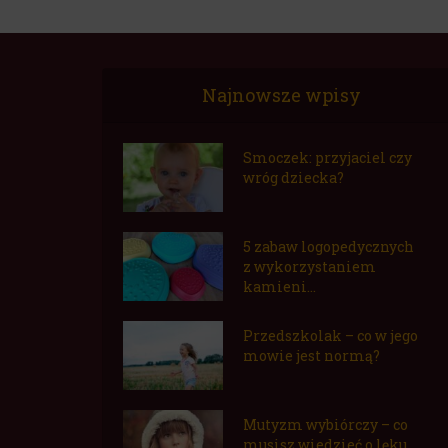
Najnowsze wpisy
Smoczek: przyjaciel czy
wróg dziecka?
5 zabaw logopedycznych
z wykorzystaniem
kamieni...
Przedszkolak – co w jego
mowie jest normą?
Mutyzm wybiórczy – co
musisz wiedzieć o lęku...