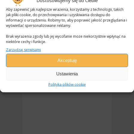
Dostosowujemy się do Ciebie
SZKOLENIA
Aby zapewnić jak najlepsze wrażenia, korzystamy z technologii, takich
jak pliki cookie, do przechowywania i uzyskiwania dostępu do
informacji o urządzeniu. Robimy to, aby poprawić jakość przeglądania i
wyświetlać spersonalizowane reklamy.
Brak wyrażenia zgody lub jej wycofanie może niekorzystnie wpłynąć na
niektóre cechy i funkcje.
Zarządzaj serwisami
Akceptuję
Ustawienia
POLECAMY
Polityka plików cookie