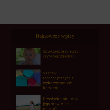
Najnowsze wpisy
Smoczek: przyjaciel
czy wróg dziecka?
5 zabaw
logopedycznych z
wykorzystaniem
kamieni...
Przedszkolak – co w
jego mowie jest
normą?