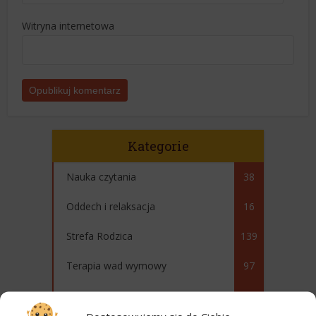
Witryna internetowa
Kategorie
Nauka czytania
38
Oddech i relaksacja
16
Strefa Rodzica
139
Terapia wad wymowy
97
Testy i recenzje
40