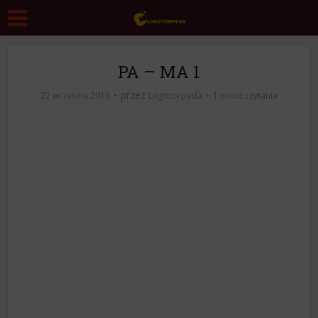
PA – MA 1
przez
22 września 2018
Logotorpeda
1 minut czytania