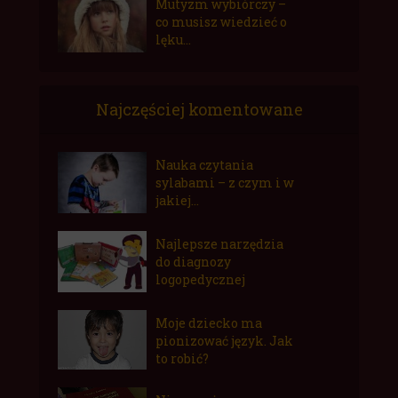
Mutyzm wybiórczy –
co musisz wiedzieć o
lęku...
Najczęściej komentowane
Nauka czytania
sylabami – z czym i w
jakiej...
Najlepsze narzędzia
do diagnozy
logopedycznej
Moje dziecko ma
pionizować język. Jak
to robić?