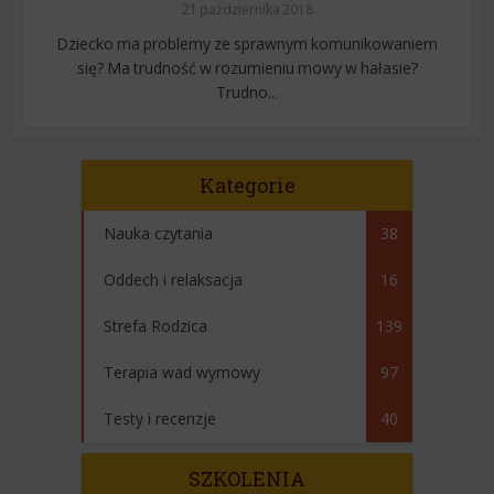
21 października 2018
Dziecko ma problemy ze sprawnym komunikowaniem
się? Ma trudność w rozumieniu mowy w hałasie?
Trudno...
Kategorie
Nauka czytania
38
Oddech i relaksacja
16
Strefa Rodzica
139
Terapia wad wymowy
97
Testy i recenzje
40
SZKOLENIA