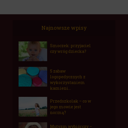
Najnowsze wpisy
Smoczek: przyjaciel
czy wróg dziecka?
5 zabaw
logopedycznych z
wykorzystaniem
kamieni...
Przedszkolak – co w
jego mowie jest
normą?
Mutyzm wybiórczy –