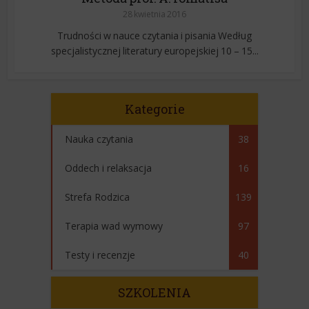
28 kwietnia 2016
Trudności w nauce czytania i pisania Według
specjalistycznej literatury europejskiej 10 – 15...
Kategorie
Nauka czytania
38
Oddech i relaksacja
16
Strefa Rodzica
139
Terapia wad wymowy
97
Testy i recenzje
40
SZKOLENIA