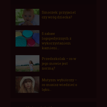
Smoczek: przyjaciel
czy wróg dziecka?
5 zabaw
logopedycznych z
wykorzystaniem
kamieni...
Przedszkolak – co w
jego mowie jest
normą?
Mutyzm wybiórczy –
co musisz wiedzieć o
lęku...