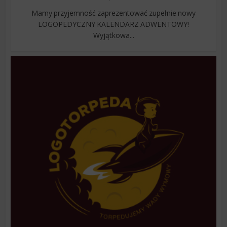
Mamy przyjemność zaprezentować zupełnie nowy
LOGOPEDYCZNY KALENDARZ ADWENTOWY!
Wyjątkowa...