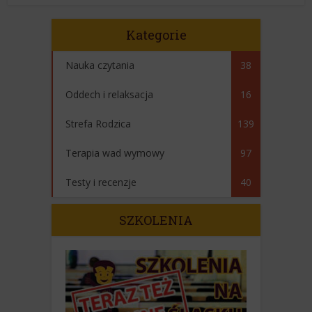
Kategorie
Nauka czytania
38
Oddech i relaksacja
16
Strefa Rodzica
139
Terapia wad wymowy
97
Testy i recenzje
40
SZKOLENIA