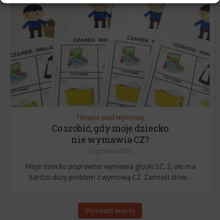
Terapia wad wymowy
Co zrobić, gdy moje dziecko
nie wymawia CZ?
16 grudnia 2016
Moje dziecko poprawnie wymawia głoski SZ, Ż, ale ma
bardzo duży problem z wymową CZ. Zamiast słów...
Wyświetl więcej