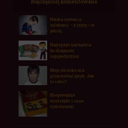
Najczęściej komentowane
Nauka czytania
sylabami – z czym i w
jakiej...
Najlepsze narzędzia
do diagnozy
logopedycznej
Moje dziecko ma
pionizować język. Jak
to robić?
Niepoważne
wierszyki i inne
rymowanki