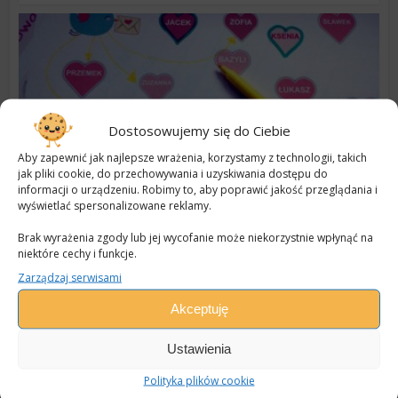
Dostosowujemy się do Ciebie
Aby zapewnić jak najlepsze wrażenia, korzystamy z technologii, takich
jak pliki cookie, do przechowywania i uzyskiwania dostępu do
informacji o urządzeniu. Robimy to, aby poprawić jakość przeglądania i
wyświetlać spersonalizowane reklamy.
Terapia wad wymowy
Różnicujemy głoski
Brak wyrażenia zgody lub jej wycofanie może niekorzystnie wpłynąć na
niektóre cechy i funkcje.
szumiące i syczące | Wersja
walentynkowa
Zarządzaj serwisami
5 lutego 2017
Akceptuję
Na czym polega różnicowanie głosek syczących i
szumiących? To przede wszystkim bardzo ważny etap
Ustawienia
w...
Polityka plików cookie