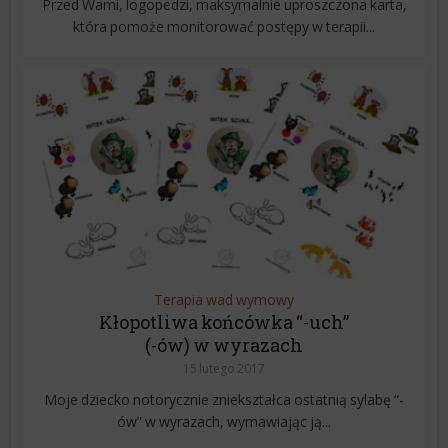
Przed Wami, logopedzi, maksymalnie uproszczona karta,
która pomoże monitorować postępy w terapii...
Terapia wad wymowy
Kłopotliwa końcówka “-uch”
(-ów) w wyrazach
15 lutego 2017
Moje dziecko notorycznie zniekształca ostatnią sylabę “-
ów” w wyrazach, wymawiając ją...